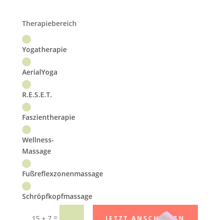
Therapiebereich
Yogatherapie
AerialYoga
R.E.S.E.T.
Faszientherapie
Wellness-
Massage
Fußreflexzonenmassage
Schröpfkopfmassage
=
15 + 7
JETZT ANSCHICKEN