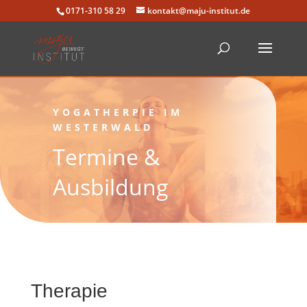
0171-310 58 29
kontakt@maju-institut.de
YOGATHERPIE IM
WESTERWALD
Termine &
Ausbildung
Therapie