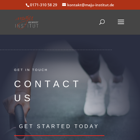
0171-310 58 29
kontakt@maju-institut.de
GET IN TOUCH
CONTACT
US
GET STARTED TODAY