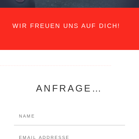
WIR FREUEN UNS AUF DICH!
ANFRAGE…