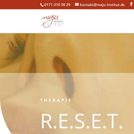
0171-310 58 29
kontakt@maju-institut.de
THERAPIE
R.E.S.E.T.